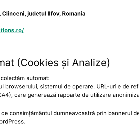
 Clinceni, județul Ilfov, Romania
tions.ro/
mat (Cookies și Analize)
să colectăm automat:
pul browserului, sistemul de operare, URL-urile de refer
(GA4), care generează rapoarte de utilizare anonimiz
ă de consimțământul dumneavoastră prin bannerul d
WordPress.