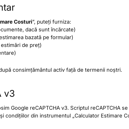
ntar
imare Costuri
”, puteți furniza:
documente, dacă sunt încărcate)
i estimarea bazată pe formular)
estimări de preț)
entare)
 după consimțământul activ față de termenii noștri.
A v3
olosim Google reCAPTCHA v3. Scriptul reCAPTCHA se 
i condițiilor din instrumentul „Calculator Estimare Co