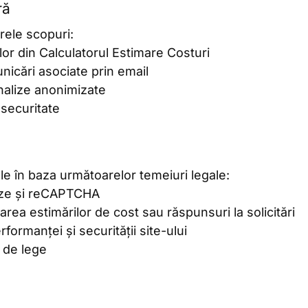
ră
rele scopuri:
lor din Calculatorul Estimare Costuri
nicări asociate prin email
analize anonimizate
 securitate
 în baza următoarelor temeiuri legale:
lize și reCAPTCHA
rea estimărilor de cost sau răspunsuri la solicitări
formanței și securității site-ului
 de lege