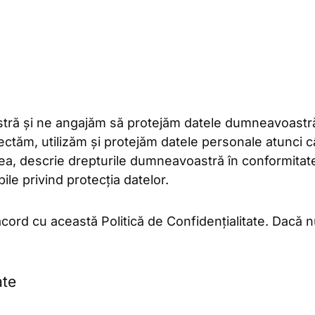
ră și ne angajăm să protejăm datele dumneavoastră 
ectăm, utilizăm și protejăm datele personale atunci câ
ea, descrie drepturile dumneavoastră în conformitat
ile privind protecția datelor.
 acord cu această Politică de Confidențialitate. Dacă 
ate