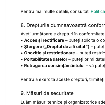
Pentru mai multe detalii, consultați
Politic
8. Drepturile dumneavoastră confo
Aveți următoarele drepturi în conformitat
•
Acces și rectificare
– puteți solicita o 
•
Ștergere („Dreptul de a fi uitat”)
– puteț
•
Opoziție și restricționare
– puteți restri
•
Portabilitatea datelor
– puteți primi date
•
Retragerea consimțământului
– vă pute
Pentru a exercita aceste drepturi, trimiteți
9. Măsuri de securitate
Luăm măsuri tehnice și organizatorice ade