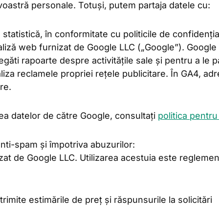
astră personale. Totuși, putem partaja datele cu:
statistică, în conformitate cu politicile de confidenți
aliză web furnizat de Google LLC („Google”). Google u
regăti rapoarte despre activitățile sale și pentru a le 
iza reclamele propriei rețele publicitare. În GA4, ad
re.
rea datelor de către Google, consultați
politica pentru
nti-spam și împotriva abuzurilor:
at de Google LLC. Utilizarea acestuia este regleme
rimite estimările de preț și răspunsurile la solicitări