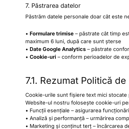
7. Păstrarea datelor
Păstrăm datele personale doar cât este n
•
Formulare trimise
– păstrate cât timp es
maximum 6 luni, după care sunt șterse
•
Date Google Analytics
– păstrate confor
•
Cookie-uri
– conform perioadelor de exp
7.1. Rezumat Politică de
Cookie-urile sunt fișiere text mici stocate
Website-ul nostru folosește cookie-uri pe
• Funcții esențiale – asigurarea funcționări
• Analiză și performanță – urmărirea compo
• Marketing și conținut terț – încărcare